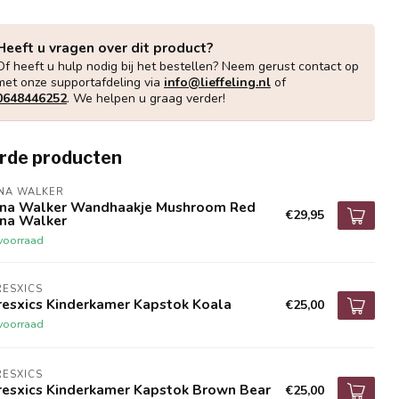
Heeft u vragen over dit product?
Of heeft u hulp nodig bij het bestellen? Neem gerust contact op
met onze supportafdeling via
info@lieffeling.nl
of
0648446252
. We helpen u graag verder!
rde producten
NA WALKER
ona Walker Wandhaakje Mushroom Red
€29,95
ona Walker
voorraad
ESXICS
resxics Kinderkamer Kapstok Koala
€25,00
voorraad
ESXICS
resxics Kinderkamer Kapstok Brown Bear
€25,00