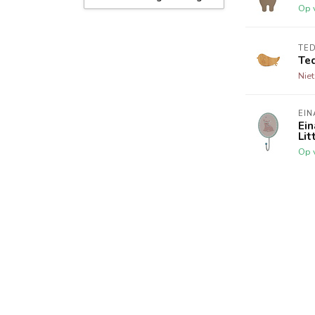
Op 
TED
Te
Nie
EIN
Ei
Lit
Op 