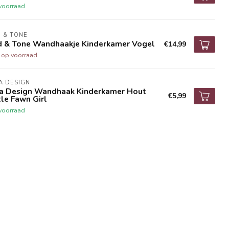
voorraad
 & TONE
d & Tone Wandhaakje Kinderkamer Vogel
€14,99
t op voorraad
A DESIGN
na Design Wandhaak Kinderkamer Hout
€5,99
tle Fawn Girl
voorraad