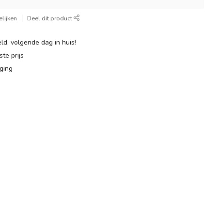
lijken
Deel dit product
ld, volgende dag in huis!
te prijs
ging