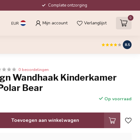
Complete ontzorging
0
Mijn account
Verlanglijst
EUR
8.5
0 beoordelingen
ign Wandhaak Kinderkamer
Polar Bear
Op voorraad
Toevoegen aan winkelwagen