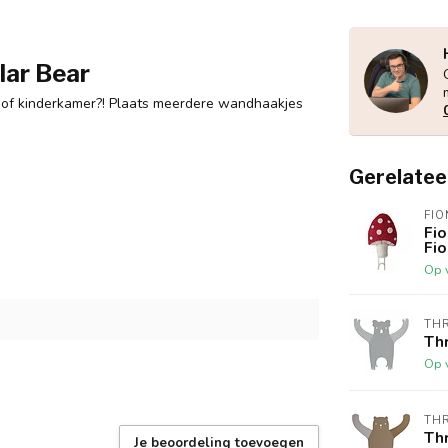
lar Bear
y- of kinderkamer?! Plaats meerdere wandhaakjes
Gerelatee
FIO
Fi
Fi
Op 
THR
Th
Op 
THR
Th
Je beoordeling toevoegen