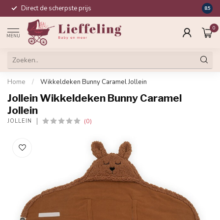
Direct de scherpste prijs
Compl
8.5
0
MENU
Home
/
Wikkeldeken Bunny Caramel Jollein
Jollein Wikkeldeken Bunny Caramel
Jollein
(0)
JOLLEIN