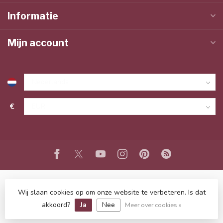
Informatie
Mijn account
€
Wij slaan cookies op om onze website te verbeteren. Is dat
© Copyright 2026 www.lieffeling.nl
- Powered by
Lightspeed
-
Lightspeed design
by
Dyvelopment
akkoord?
Ja
Nee
Meer over cookies »