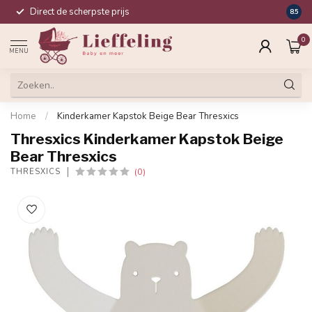
Direct de scherpste prijs
Compl
8.5
0
MENU
Home
/
Kinderkamer Kapstok Beige Bear Thresxics
Thresxics Kinderkamer Kapstok Beige
Bear Thresxics
(0)
THRESXICS