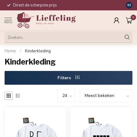
Direct de scherpste prijs
Compl
8.5
0
MENU
Home
/
Kinderkleding
Kinderkleding
Filters